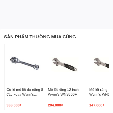
SẢN PHẨM THƯỜNG MUA CÙNG
Cờ lê mỏ lết đa năng 8
Mỏ lết răng 12 inch
Mỏ lết răng 10
đầu xoay Wynn's
Wynn's WNS300F
Wynn's WNS2
W3142
338.000₫
204.000₫
147.000₫