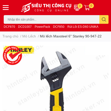
0
0
DCF870
DCD1007
PowerPack
DCF850
Rút Lõi ES-D60 UNIKA
Trang chủ
/
Mỏ Lếch
/
Mỏ lếch Maxsteel 6" Stanley 90-947-22