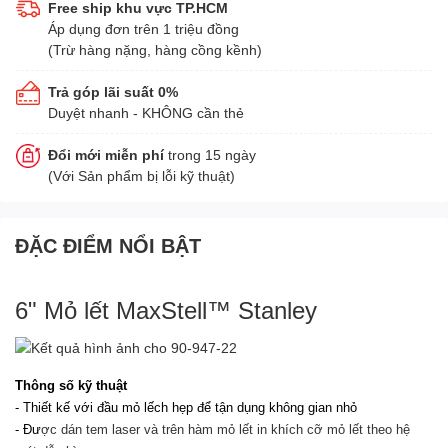
Free ship khu vực TP.HCM
Áp dụng đơn trên 1 triệu đồng
(Trừ hàng nặng, hàng cồng kềnh)
Trả góp lãi suất 0%
Duyệt nhanh - KHÔNG cần thẻ
Đổi mới miễn phí
trong 15 ngày
(Với Sản phẩm bị lỗi kỹ thuật)
ĐẶC ĐIỂM NỔI BẬT
6" Mỏ lết MaxStell™ Stanley
Thông số kỹ thuật
- Thiết kế với đầu mỏ lếch hẹp để tận dụng không gian nhỏ
- Đư
ợc dán tem laser và trên hàm mỏ lết in khích cỡ mỏ lết theo hệ