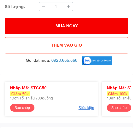
Số lượng:
MUA NGAY
THÊM VÀO GIỎ
Gọi đặt mua:
0923.665.668
Nhập Mã: STCC50
Nhập Mã: S
Giảm 50k
Giảm 100k
*Đơn Tối Thiểu 700k đồng
*Đơn Tối Thiểu 
Sao chép
Điều kiện
Sao chép