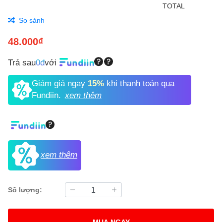
So sánh
48.000₫
Trả sau
0đ
với
Giảm giá ngay
15%
khi thanh toán qua
Fundiin.
xem thêm
xem thêm
Số lượng:
MUA NGAY