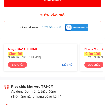
THÊM VÀO GIỎ
Gọi đặt mua:
0923.665.668
Nhập Mã: STCC50
Nhập Mã: S
Giảm 50k
Giảm 100k
*Đơn Tối Thiểu 700k đồng
*Đơn Tối Thiểu 
Sao chép
Điều kiện
Sao chép
Free ship khu vực TP.HCM
Áp dụng đơn trên 1 triệu đồng
(Trừ hàng nặng, hàng cồng kềnh)