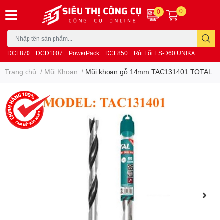
0
0
DCF870
DCD1007
PowerPack
DCF850
Rút Lõi ES-D60 UNIKA
Trang chủ
/
Mũi Khoan
/
Mũi khoan gỗ 14mm TAC131401 TOTAL