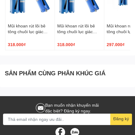
Mũi khoan rút lõi bê
Mũi khoan rút lõi bê
Mũi khoan rút l
tông chuôi lục giác
tông chuôi lục giác
tông chuôi lục 
TPC ø63x200mm
TPC ø56x200mm
TPC ø51x20
318.000₫
318.000₫
297.000₫
SẢN PHẨM CÙNG PHÂN KHÚC GIÁ
Bạn muốn nhận khuyến mãi
đặc biệt? Đăng ký ngay.
Đăng ký