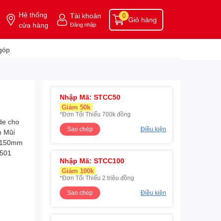
Hệ thống
Tài khoản
0
Giỏ hàng
cửa hàng
Đăng nhập
góp
Nhập Mã: STCC50
Giảm 50k
*Đơn Tối Thiểu 700k đồng
Sao chép
Điều kiện
Nhập Mã: STCC100
Giảm 100k
*Đơn Tối Thiểu 2 triệu đồng
Sao chép
Điều kiện