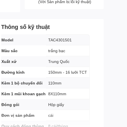
(Với Sản phẩm bị lỗi kỹ thuật)
Thông số kỹ thuật
Model
TAC4301501
Màu sắc
trắng bạc
Xuất xứ
Trung Quốc
Đường kính
150mm - 16 lưỡi TCT
Kèm 1 bộ chuyển đổi
110mm
Kèm 1 mũi khoan gạch
8X110mm
Đóng gói
Hộp giấy
Đơn vị sản phẩm
cái
Quy cách đóng thùng
8 cái/thùng