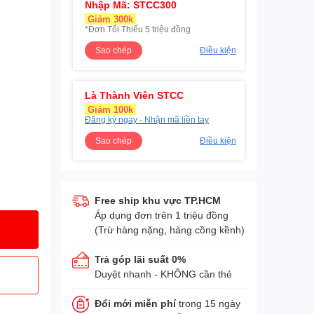
Nhập Mã: STCC300
Giảm 300k
*Đơn Tối Thiểu 5 triệu đồng
Sao chép
Điều kiện
Là Thành Viên STCC
Giảm 100k
Đăng ký ngay - Nhận mã liền tay
Sao chép
Điều kiện
Free ship khu vực TP.HCM
Áp dụng đơn trên 1 triệu đồng
(Trừ hàng nặng, hàng cồng kềnh)
Trả góp lãi suất 0%
Duyệt nhanh - KHÔNG cần thẻ
Đổi mới miễn phí
trong 15 ngày