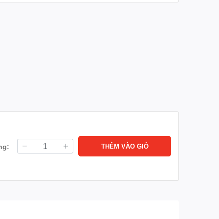
ng:
THÊM VÀO GIỎ