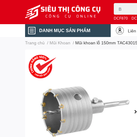
DCF870
DC
DANH MỤC SẢN PHẨM
Liên
Trang chủ
/
Mũi Khoan
/
Mũi khoan lỗ 150mm TAC4301