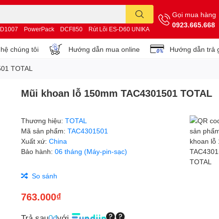
Gọi mua hàng
0923.665.668
D1007
PowerPack
DCF850
Rút Lõi ES-D60 UNIKA
 hệ chúng tôi
Hướng dẫn mua online
Hướng dẫn trả 
501 TOTAL
Mũi khoan lỗ 150mm TAC4301501 TOTAL
Thương hiệu:
TOTAL
Mã sản phẩm:
TAC4301501
Xuất xứ:
China
Bảo hành:
06 tháng (Máy-pin-sạc)
So sánh
763.000₫
Trả sau
0đ
với