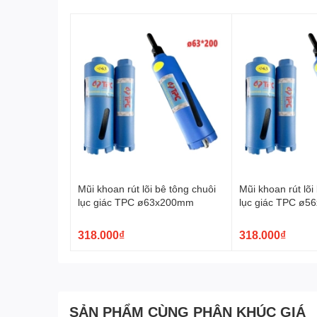
Mũi khoan rút lõi bê tông chuôi
Mũi khoan rút lõi
lục giác TPC ø63x200mm
lục giác TPC ø
318.000₫
318.000₫
SẢN PHẨM CÙNG PHÂN KHÚC GIÁ