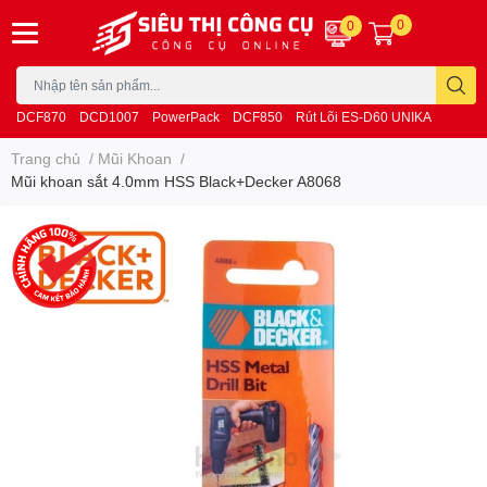
0
0
DCF870
DCD1007
PowerPack
DCF850
Rút Lõi ES-D60 UNIKA
Trang chủ
/
Mũi Khoan
/
Mũi khoan sắt 4.0mm HSS Black+Decker A8068