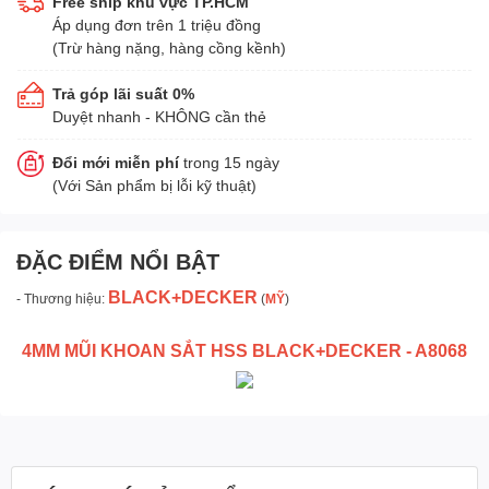
Free ship khu vực TP.HCM
Áp dụng đơn trên 1 triệu đồng
(Trừ hàng nặng, hàng cồng kềnh)
Trả góp lãi suất 0%
Duyệt nhanh - KHÔNG cần thẻ
Đổi mới miễn phí
trong 15 ngày
(Với Sản phẩm bị lỗi kỹ thuật)
ĐẶC ĐIỂM NỔI BẬT
BLACK+DECKER
- Thương hiệu:
(
MỸ
)
4MM MŨI KHOAN SẮT HSS BLACK+DECKER - A8068