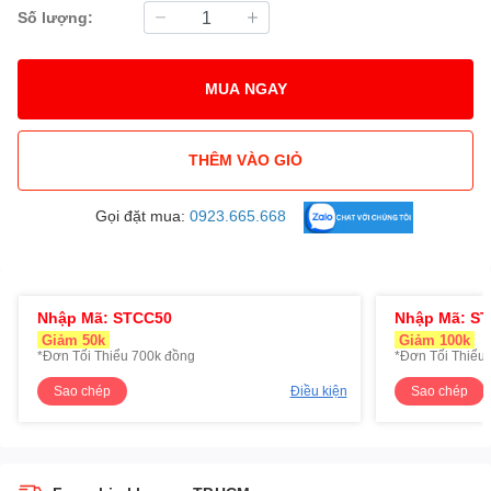
Số lượng:
MUA NGAY
THÊM VÀO GIỎ
Gọi đặt mua:
0923.665.668
Nhập Mã: STCC50
Nhập Mã: S
Giảm 50k
Giảm 100k
*Đơn Tối Thiểu 700k đồng
*Đơn Tối Thiểu 
Sao chép
Điều kiện
Sao chép