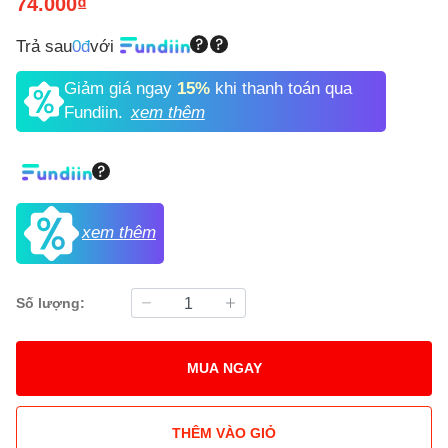
74.000₫
Trả sau
0đ
với
Giảm giá ngay
15%
khi thanh toán qua
Fundiin.
xem thêm
xem thêm
Số lượng:
MUA NGAY
THÊM VÀO GIỎ