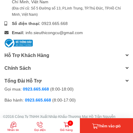
Chí Minh, Việt Nam
(Địa chỉ cũ: Số 5 Đường số 13, P.Linh Trung, TP.Thủ Đức, TP.Hồ Chí
Minh, Việt Nam)
Số điện thoại:
0923.665.668
Email:
info.sieuthicongcu@gmail.com
Hỗ Trợ Khách Hàng
Chính Sách
Tổng Đài Hỗ Trợ
Gọi mua:
0923.665.668
(8:00-18:00)
Bảo hành:
0923.665.668
(8:00-17:00)
©2016 Công Ty TNHH Xuất Nhập Khẩu-Thương Mại Hồ Trần Nguyễn
GPDKKD: 0303049251 do sở KH&ĐT TP.HCM cấp ngày 22/08/2003
0
Thêm vào giỏ
Nhắn tin
Gọi điện
Giỏ hàng
| Cung cấp bởi
Sapo