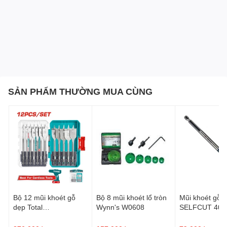
SẢN PHẨM THƯỜNG MUA CÙNG
Bộ 12 mũi khoét gỗ
Bộ 8 mũi khoét lổ tròn
Mũi khoét gỗ đ
dẹp Total
Wynn's W0608
SELFCUT 40
TACSDL1206
Bosch 260890