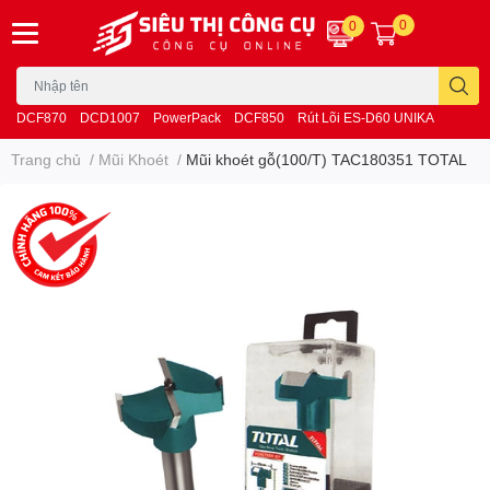
0
0
DCF870
DCD1007
PowerPack
DCF850
Rút Lõi ES-D60 UNIKA
Trang chủ
/
Mũi Khoét
/
Mũi khoét gỗ(100/T) TAC180351 TOTAL