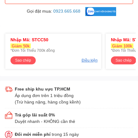
Gọi đặt mua:
0923.665.668
Nhập Mã: STCC50
Nhập Mã: S
Giảm 50k
Giảm 100k
*Đơn Tối Thiểu 700k đồng
*Đơn Tối Thiểu 
Sao chép
Điều kiện
Sao chép
Free ship khu vực TP.HCM
Áp dụng đơn trên 1 triệu đồng
(Trừ hàng nặng, hàng cồng kềnh)
Trả góp lãi suất 0%
Duyệt nhanh - KHÔNG cần thẻ
Đổi mới miễn phí
trong 15 ngày