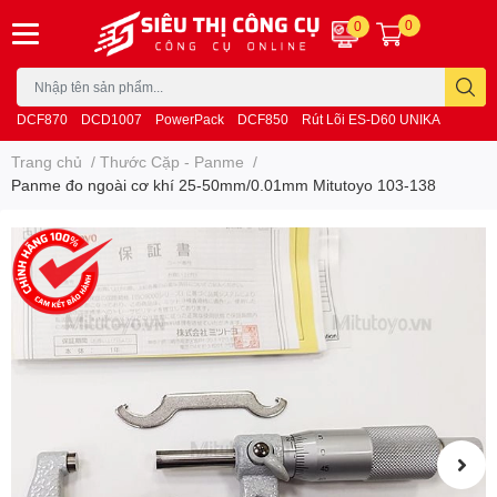
0
0
DCF870
DCD1007
PowerPack
DCF850
Rút Lõi ES-D60 UNIKA
Trang chủ
/
Thước Cặp - Panme
/
Panme đo ngoài cơ khí 25-50mm/0.01mm Mitutoyo 103-138