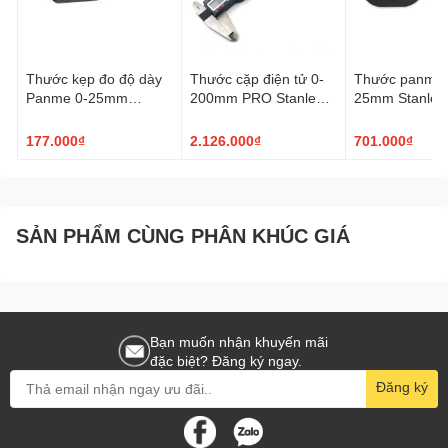
Thước kẹp đo độ dày
Thước cặp điện tử 0-
Thước panme 
Panme 0-25mm
200mm PRO Stanley
25mm Stanley 
Wynn's W0580
37-200-23C
23
177.000₫
2.126.000₫
701.000₫
SẢN PHẨM CÙNG PHÂN KHÚC GIÁ
Bạn muốn nhận khuyến mãi
đặc biệt? Đăng ký ngay.
Đăng ký