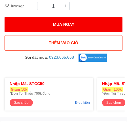
Số lượng:
MUA NGAY
THÊM VÀO GIỎ
Gọi đặt mua:
0923.665.668
Nhập Mã: STCC50
Nhập Mã: S
Giảm 50k
Giảm 100k
*Đơn Tối Thiểu 700k đồng
*Đơn Tối Thiểu 
Sao chép
Điều kiện
Sao chép