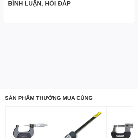
BÌNH LUẬN, HỎI ĐÁP
Thiết kế của panme đo ngoài 103-138 được nhiều người
tiêu dùng đánh giá cao về mẫu mã nhỏ gọn, tương đối dễ
sử dụng với người tiêu dùng, có dải đo giao động từ
khoảng 25mm – 50mm cùng với vạch chia rất nhỏ khoảng
0,01mm giúp quá trình đo đạc và tính toán được thực hiện
dễ dàng và nhanh chóng hơn.
Độ sai số khoảng ±2 µm nên sản phẩm đạt yêu cầu về độ
chính xác khi sử dụng;
Panme Mitutoyo 103-138 chủ yếu được làm từ chất liệu
cứng cáp, chống gỉ, chống lóa khi gặp ánh sáng và chống
va đập nên sản phẩm có độ bền cao, chống mài mòn sau
một thời gian sử dụng.
SẢN PHẨM THƯỜNG MUA CÙNG