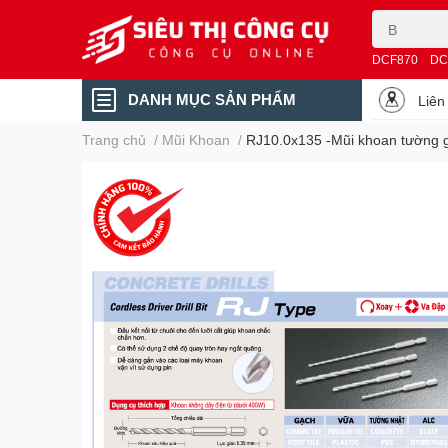
DCF870
DC
DANH MỤC SẢN PHẨM
Liên
Trang chủ
/
Mũi Khoan
/
RJ10.0x135 -Mũi khoan tường g