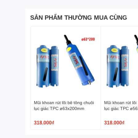
SẢN PHẨM THƯỜNG MUA CÙNG
Mũi khoan rút lõi bê tông chuôi
Mũi khoan rút lõi
lục giác TPC ø63x200mm
lục giác TPC ø
318.000₫
318.000₫