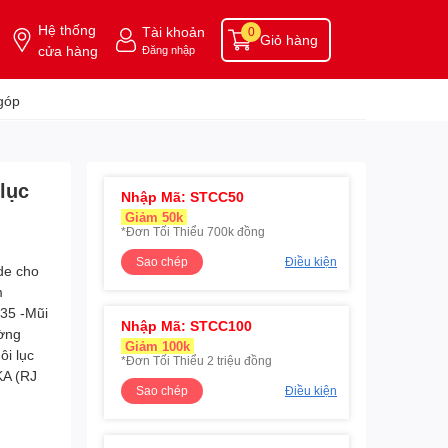
Hệ thống
Tài khoản
0
Giỏ hàng
cửa hàng
Đăng nhập
góp
lục
Nhập Mã: STCC50
Giảm 50k
*Đơn Tối Thiểu 700k đồng
Sao chép
Điều kiện
Nhập Mã: STCC100
Giảm 100k
*Đơn Tối Thiểu 2 triệu đồng
Sao chép
Điều kiện