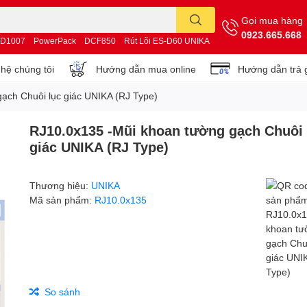
Gọi mua hàng
0923.665.668
D1007
PowerPack
DCF850
Rút Lõi ES-D60 UNIKA
 hệ chúng tôi
Hướng dẫn mua online
Hướng dẫn trả 
ạch Chuôi lục giác UNIKA (RJ Type)
RJ10.0x135 -Mũi khoan tường gạch Chuôi 
giác UNIKA (RJ Type)
Thương hiệu:
UNIKA
Mã sản phẩm:
RJ10.0x135
So sánh