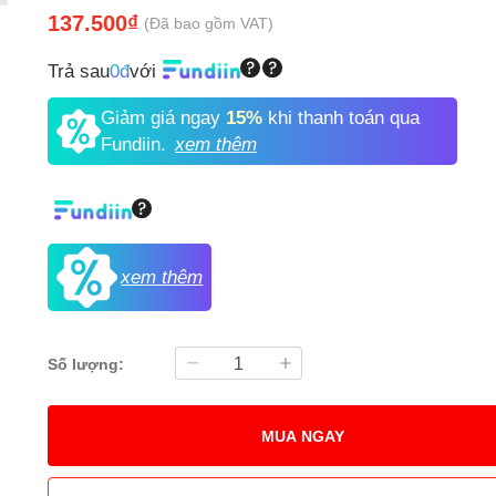
137.500₫
(Đã bao gồm VAT)
Trả sau
0đ
với
Giảm giá ngay
15%
khi thanh toán qua
Fundiin.
xem thêm
xem thêm
Số lượng:
MUA NGAY