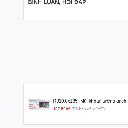
BÌNH LUẬN, HỎI ĐÁP
RJ10.0x135 -Mũi khoan tường gạch 
UNIKA (RJ Type)
137.500₫
(Đã bao gồm VAT)