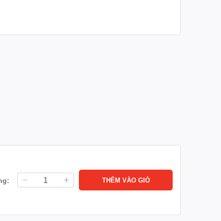
ng:
THÊM VÀO GIỎ