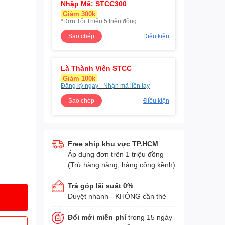
Nhập Mã: STCC300
Giảm 300k
*Đơn Tối Thiểu 5 triệu đồng
Sao chép
Điều kiện
Là Thành Viên STCC
Giảm 100k
Đăng ký ngay - Nhận mã liền tay
Sao chép
Điều kiện
Free ship khu vực TP.HCM
Áp dụng đơn trên 1 triệu đồng
(Trừ hàng nặng, hàng cồng kềnh)
Trả góp lãi suất 0%
Duyệt nhanh - KHÔNG cần thẻ
Đổi mới miễn phí
trong 15 ngày