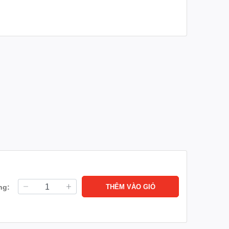
ng:
THÊM VÀO GIỎ