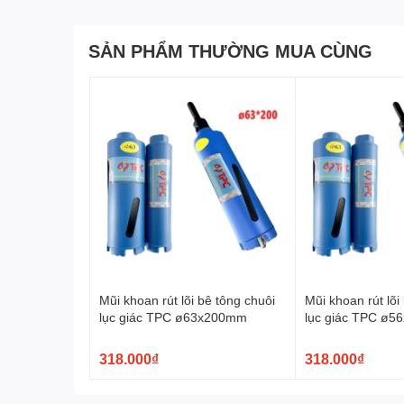
SẢN PHẨM THƯỜNG MUA CÙNG
Mũi khoan rút lõi bê tông chuôi
Mũi khoan rút lõi
lục giác TPC ø63x200mm
lục giác TPC ø
318.000₫
318.000₫