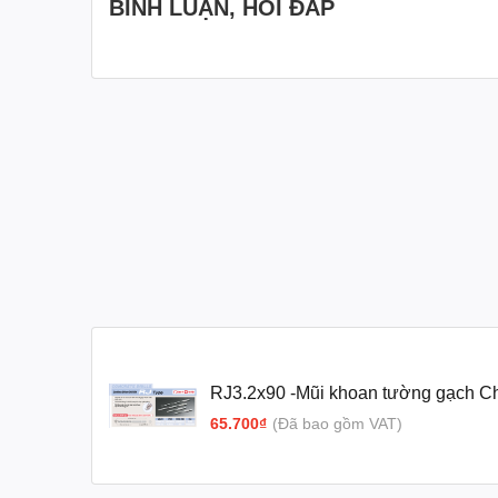
BÌNH LUẬN, HỎI ĐÁP
RJ3.2x90 -Mũi khoan tường gạch Ch
UNIKA (RJ Type)
65.700₫
(Đã bao gồm VAT)