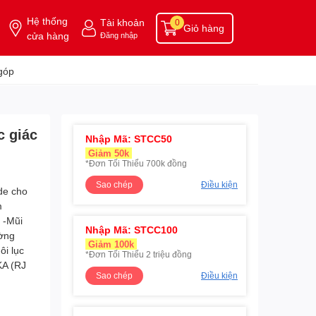
Hệ thống
Tài khoản
0
Giỏ hàng
cửa hàng
Đăng nhập
góp
c giác
Nhập Mã: STCC50
Giảm 50k
*Đơn Tối Thiểu 700k đồng
Sao chép
Điều kiện
Nhập Mã: STCC100
Giảm 100k
*Đơn Tối Thiểu 2 triệu đồng
Sao chép
Điều kiện