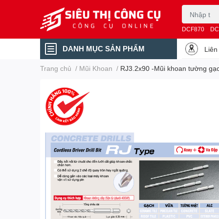
DCF870
DC
DANH MỤC SẢN PHẨM
Liên
Trang chủ
/
Mũi Khoan
/
RJ3.2x90 -Mũi khoan tường gạc