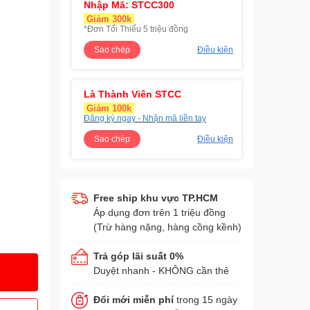
Nhập Mã: STCC300
Giảm 300k
*Đơn Tối Thiểu 5 triệu đồng
Sao chép
Điều kiện
Là Thành Viên STCC
Giảm 100k
Đăng ký ngay - Nhận mã liền tay
Sao chép
Điều kiện
Free ship khu vực TP.HCM
Áp dụng đơn trên 1 triệu đồng
(Trừ hàng nặng, hàng cồng kềnh)
Trả góp lãi suất 0%
Duyệt nhanh - KHÔNG cần thẻ
Đổi mới miễn phí
trong 15 ngày