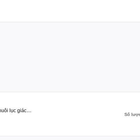
uôi lục giác
Số lượ