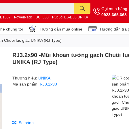
Gọi mua hàng
0923.665.668
D1007
PowerPack
DCF850
Rút Lõi ES-D60 UNIKA
 hệ chúng tôi
Hướng dẫn mua online
Hướng dẫn trả 
h Chuôi lục giác UNIKA (RJ Type)
RJ3.2x90 -Mũi khoan tường gạch Chuôi lụ
UNIKA (RJ Type)
Thương hiệu:
UNIKA
Mã sản phẩm:
RJ3.2x90
So sánh