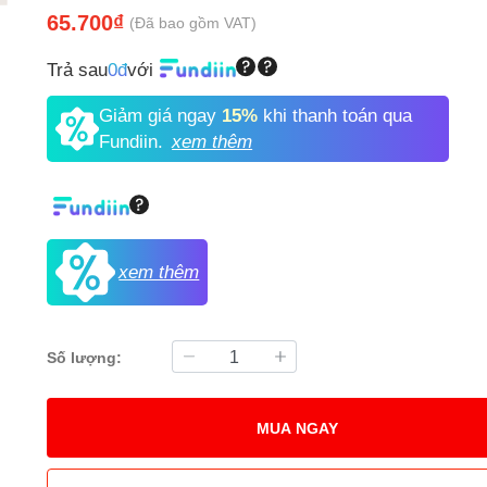
65.700₫
(Đã bao gồm VAT)
Trả sau
0đ
với
Giảm giá ngay
15%
khi thanh toán qua
Fundiin.
xem thêm
xem thêm
Số lượng:
MUA NGAY