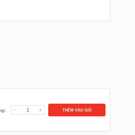
ng:
THÊM VÀO GIỎ