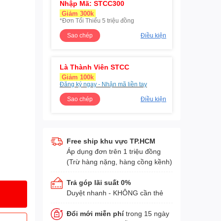
Nhập Mã: STCC300
Giảm 300k
*Đơn Tối Thiểu 5 triệu đồng
Sao chép
Điều kiện
Là Thành Viên STCC
Giảm 100k
Đăng ký ngay - Nhận mã liền tay
Sao chép
Điều kiện
Free ship khu vực TP.HCM
Áp dụng đơn trên 1 triệu đồng
(Trừ hàng nặng, hàng cồng kềnh)
Trả góp lãi suất 0%
Duyệt nhanh - KHÔNG cần thẻ
Đổi mới miễn phí
trong 15 ngày