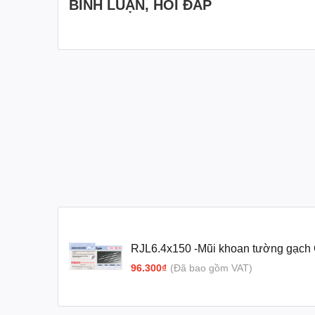
BÌNH LUẬN, HỎI ĐÁP
RJL6.4x150 -Mũi khoan tường gạch 
UNIKA (RJ Type)
96.300₫
(Đã bao gồm VAT)