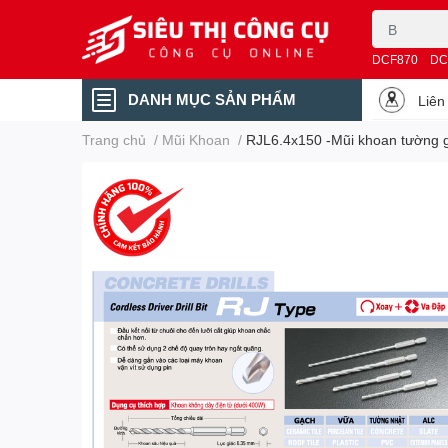
DCF870
DC
DANH MỤC SẢN PHẨM
Liên
Trang chủ
/
Mũi Khoan
/
RJL6.4x150 -Mũi khoan tường g