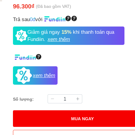
96.300₫
(Đã bao gồm VAT)
Trả sau
0đ
với
Giảm giá ngay
15%
khi thanh toán qua
Fundiin.
xem thêm
xem thêm
Số lượng:
MUA NGAY