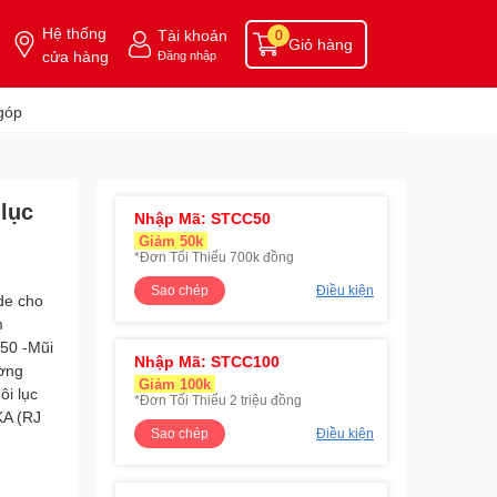
Hệ thống
Tài khoản
0
Giỏ hàng
cửa hàng
Đăng nhập
góp
lục
Nhập Mã: STCC50
Giảm 50k
*Đơn Tối Thiểu 700k đồng
Sao chép
Điều kiện
Nhập Mã: STCC100
Giảm 100k
*Đơn Tối Thiểu 2 triệu đồng
Sao chép
Điều kiện