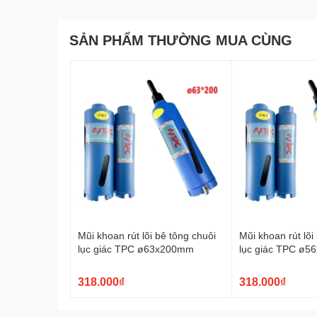
SẢN PHẨM THƯỜNG MUA CÙNG
Mũi khoan rút lõi bê tông chuôi
Mũi khoan rút lõi
lục giác TPC ø63x200mm
lục giác TPC ø
318.000₫
318.000₫