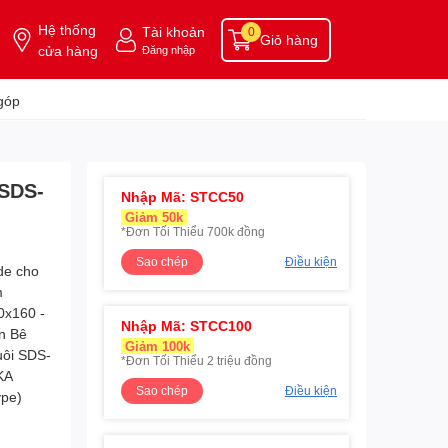
Hệ thống
Tài khoản
0
Giỏ hàng
cửa hàng
Đăng nhập
góp
 SDS-
Nhập Mã: STCC50
Giảm 50k
*Đơn Tối Thiểu 700k đồng
Sao chép
Điều kiện
Nhập Mã: STCC100
Giảm 100k
*Đơn Tối Thiểu 2 triệu đồng
Sao chép
Điều kiện