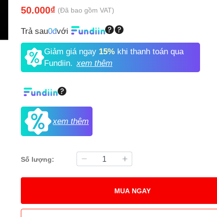
50.000₫
(Đã bao gồm VAT)
Trả sau
0đ
với
Giảm giá ngay
15%
khi thanh toán qua
Fundiin.
xem thêm
xem thêm
Số lượng:
MUA NGAY