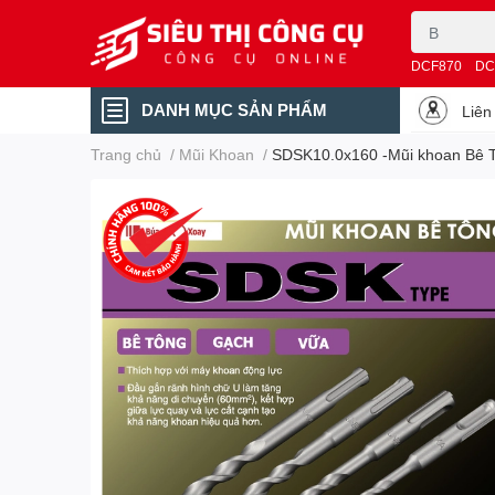
DCF870
DC
DANH MỤC SẢN PHẨM
Liên
Trang chủ
/
Mũi Khoan
/
SDSK10.0x160 -Mũi khoan Bê 