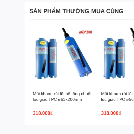
SẢN PHẨM THƯỜNG MUA CÙNG
Mũi khoan rút lõi bê tông chuôi
Mũi khoan rút lõi
lục giác TPC ø63x200mm
lục giác TPC ø
318.000₫
318.000₫