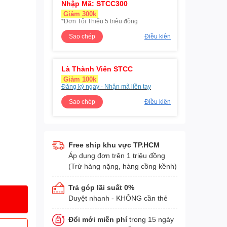
Nhập Mã: STCC300
Giảm 300k
*Đơn Tối Thiểu 5 triệu đồng
Sao chép
Điều kiện
Là Thành Viên STCC
Giảm 100k
Đăng ký ngay - Nhận mã liền tay
Sao chép
Điều kiện
Free ship khu vực TP.HCM
Áp dụng đơn trên 1 triệu đồng
(Trừ hàng nặng, hàng cồng kềnh)
Trả góp lãi suất 0%
Duyệt nhanh - KHÔNG cần thẻ
Đổi mới miễn phí
trong 15 ngày