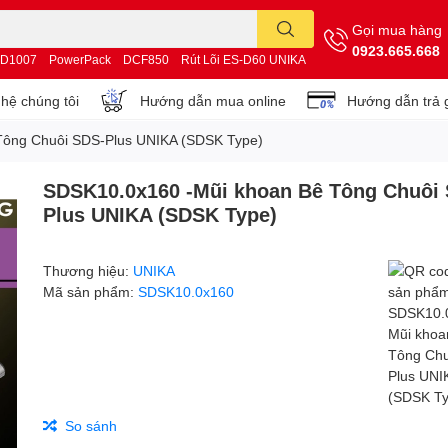
Gọi mua hàng
0923.665.668
D1007
PowerPack
DCF850
Rút Lõi ES-D60 UNIKA
 hệ chúng tôi
Hướng dẫn mua online
Hướng dẫn trả 
Tông Chuôi SDS-Plus UNIKA (SDSK Type)
SDSK10.0x160 -Mũi khoan Bê Tông Chuôi
Plus UNIKA (SDSK Type)
Thương hiệu:
UNIKA
Mã sản phẩm:
SDSK10.0x160
So sánh