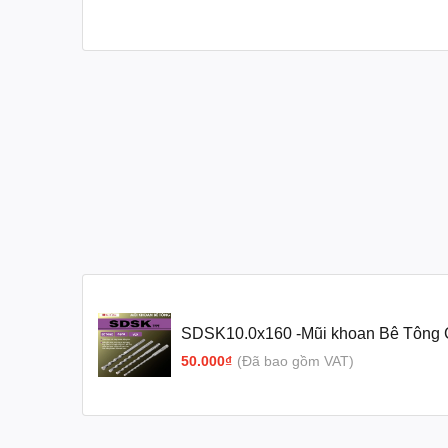
SDSK10.0x160 -Mũi khoan Bê Tông 
UNIKA (SDSK Type)
50.000₫
(Đã bao gồm VAT)