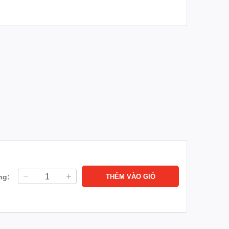
ng:
THÊM VÀO GIỎ