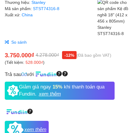
Thương hiệu:
Stanley
Mã sản phẩm:
STST74316-8
Xuất xứ:
China
So sánh
3.750.000₫
4.278.000₫
-12%
(Đã bao gồm VAT)
(Tiết kiệm:
528.000₫
)
Trả sau
0đ
với
Giảm giá ngay
15%
khi thanh toán qua
Fundiin.
xem thêm
xem thêm