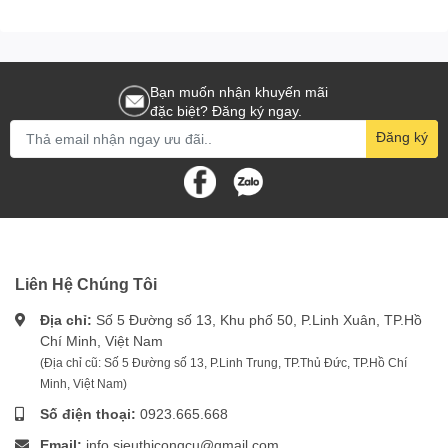
Bạn muốn nhận khuyến mãi
đặc biệt? Đăng ký ngay.
Đăng ký
Liên Hệ Chúng Tôi
Địa chỉ:
Số 5 Đường số 13, Khu phố 50, P.Linh Xuân, TP.Hồ
Chí Minh, Việt Nam
(Địa chỉ cũ: Số 5 Đường số 13, P.Linh Trung, TP.Thủ Đức, TP.Hồ Chí
Minh, Việt Nam)
Số điện thoại:
0923.665.668
Email:
info.sieuthicongcu@gmail.com