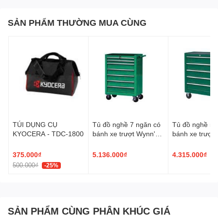
SẢN PHẨM THƯỜNG MUA CÙNG
TÚI DỤNG CỤ
Tủ đồ nghề 7 ngăn có
Tủ đồ nghề 5 
KYOCERA - TDC-1800
bánh xe trượt Wynn's
bánh xe trượt
W9004
W9003
375.000₫
5.136.000₫
4.315.000₫
500.000₫
-25%
SẢN PHẨM CÙNG PHÂN KHÚC GIÁ