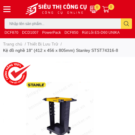
0
0
DCF870
DCD1007
PowerPack
DCF850
Rút Lõi ES-D60 UNIKA
Trang chủ
/
Thiết Bị Lưu Trữ
/
Kệ đồ nghề 18" (412 x 456 x 805mm) Stanley STST74316-8