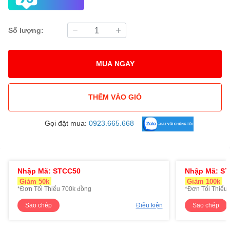
Số lượng:
MUA NGAY
THÊM VÀO GIỎ
Gọi đặt mua:
0923.665.668
Nhập Mã: STCC50
Nhập Mã: S
Giảm 50k
Giảm 100k
*Đơn Tối Thiểu 700k đồng
*Đơn Tối Thiểu 
Sao chép
Điều kiện
Sao chép