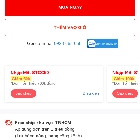
MUA NGAY
THÊM VÀO GIỎ
Gọi đặt mua:
0923.665.668
Nhập Mã: STCC50
Nhập Mã: S
Giảm 50k
Giảm 100k
*Đơn Tối Thiểu 700k đồng
*Đơn Tối Thiểu 
Sao chép
Điều kiện
Sao chép
Free ship khu vực TP.HCM
Áp dụng đơn trên 1 triệu đồng
(Trừ hàng nặng, hàng cồng kềnh)