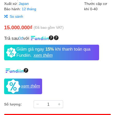
Xuất xứ:
Japan
Bảo hành:
12 tháng
So sánh
15.000.000₫
(Đã bao gồm VAT)
Trả sau
0đ
với
Giảm giá ngay
15%
khi thanh toán qua
Fundiin.
xem thêm
xem thêm
Số lượng: