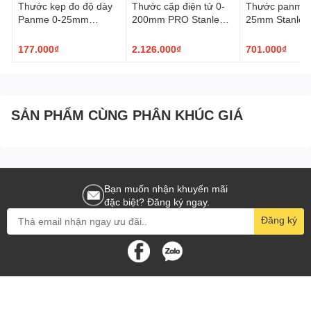
Thước kẹp đo độ dày
Thước cặp điện tử 0-
Thước panme 
Panme 0-25mm
200mm PRO Stanley
25mm Stanley 
Wynn's W0580
37-200-23C
23
177.000₫
2.126.000₫
701.000₫
SẢN PHẨM CÙNG PHÂN KHÚC GIÁ
Bạn muốn nhận khuyến mãi
đặc biệt? Đăng ký ngay.
Đăng ký