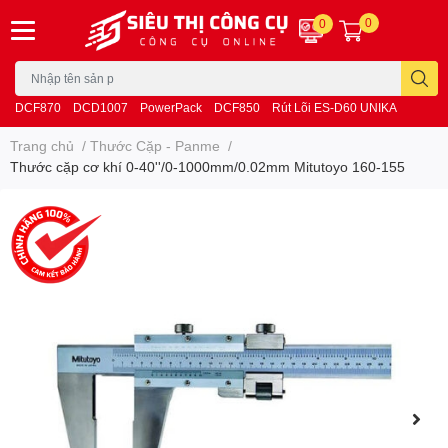
0
0
DCF870
DCD1007
PowerPack
DCF850
Rút Lõi ES-D60 UNIKA
Trang chủ
/
Thước Cặp - Panme
/
Thước cặp cơ khí 0-40''/0-1000mm/0.02mm Mitutoyo 160-155