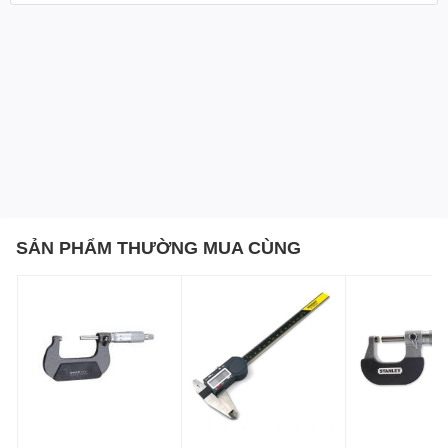
chống sốc cao, chống mài mòn sau thời gian sử dụng.
Các phép đo bên trong và bên ngoài có thể được đọc trực
tiếp từ vạch chia trên và dưới thân.
Ngàm có các mặt đo ngoài và đo đường kính bên trong
(ID) chính xác.
Có núm điều chỉnh (Fine adjustment) – ngoại trừ các mã
160-130/131/132/133/134
Cấp độ bảo vệ IP67
Hàm kẹp đo được làm bằng hợp kim cứng, dễ dàng sử
dụng và dễ đọc đo thước. Có ốc vít cố định để thực hiện
các bước đo liên tiếp.
Thước cặp cơ khí 160-155 là sản phẩm chất lượng cao
SẢN PHẨM THƯỜNG MUA CÙNG
được sử dụng dùng để đo kích thước bên trong (ID) và bên
ngoài (OD). Đo 1 cách chính xác và nhanh chóng nhất.
Ứng dụng nhiều cho các ngành như: công nghiệp, cơ khí
chế tạo, gia công kim loại.