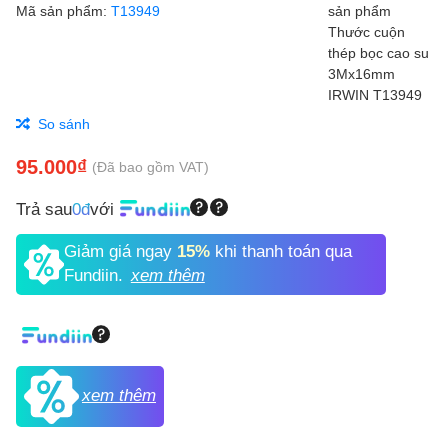
Mã sản phẩm:
T13949
So sánh
95.000₫
(Đã bao gồm VAT)
Trả sau
0đ
với
Giảm giá ngay
15%
khi thanh toán qua
Fundiin.
xem thêm
xem thêm