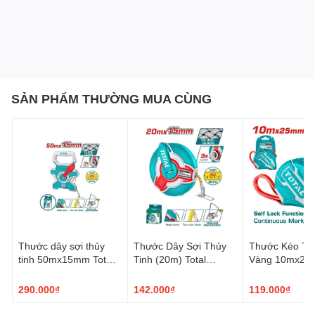
SẢN PHẨM THƯỜNG MUA CÙNG
Thước dây sợi thủy
Thước Dây Sợi Thủy
Thước Kéo Th
tinh 50mx15mm Total
Tinh (20m) Total
Vàng 10mx25m
TMTF18506
TMTF18206
TMT1262101
290.000₫
142.000₫
119.000₫