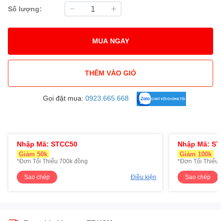
Số lượng:
MUA NGAY
THÊM VÀO GIỎ
Gọi đặt mua:
0923.665.668
Nhập Mã: STCC50
Nhập Mã: S
Giảm 50k
Giảm 100k
*Đơn Tối Thiểu 700k đồng
*Đơn Tối Thiểu 
Sao chép
Điều kiện
Sao chép