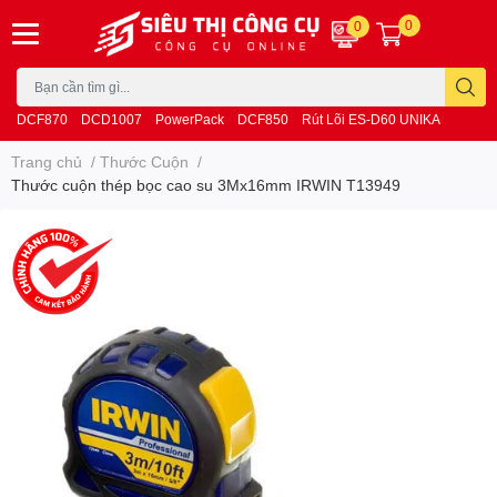
0
0
DCF870
DCD1007
PowerPack
DCF850
Rút Lõi ES-D60 UNIKA
Trang chủ
/
Thước Cuộn
/
Thước cuộn thép bọc cao su 3Mx16mm IRWIN T13949