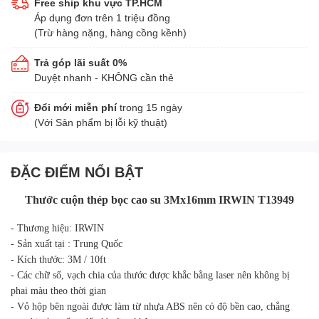
Free ship khu vực TP.HCM
Áp dụng đơn trên 1 triệu đồng
(Trừ hàng nặng, hàng cồng kềnh)
Trả góp lãi suất 0%
Duyệt nhanh - KHÔNG cần thẻ
Đổi mới miễn phí
trong 15 ngày
(Với Sản phẩm bị lỗi kỹ thuật)
ĐẶC ĐIỂM NỔI BẬT
Thước cuộn thép bọc cao su 3Mx16mm IRWIN T13949
- Thương hiệu: IRWIN
- Sản xuất tại : Trung Quốc
- Kích thước: 3M / 10ft
- Các chữ số, vạch chia của thước được khắc bằng laser nên không bị
phai màu theo thời gian
- Vỏ hộp bên ngoài được làm từ nhựa ABS nên có độ bền cao, chẳng