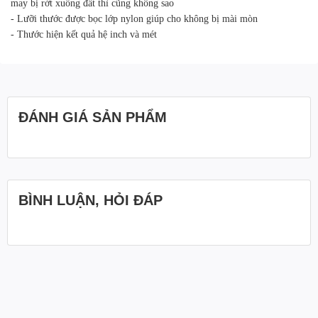
may bị rớt xuống đất thì cũng không sao
- Lưỡi thước được bọc lớp nylon giúp cho không bị mài mòn
- Thước hiện kết quả hệ inch và mét
ĐÁNH GIÁ SẢN PHẨM
BÌNH LUẬN, HỎI ĐÁP