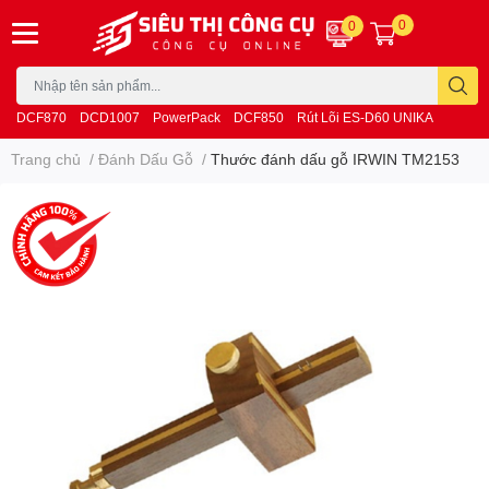
0
0
DCF870
DCD1007
PowerPack
DCF850
Rút Lõi ES-D60 UNIKA
Trang chủ
/
Đánh Dấu Gỗ
/
Thước đánh dấu gỗ IRWIN TM2153