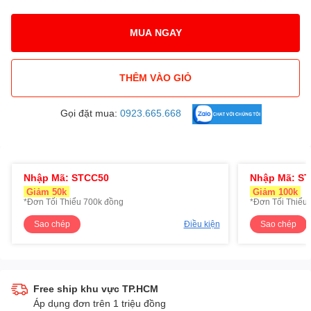
MUA NGAY
THÊM VÀO GIỎ
Gọi đặt mua:
0923.665.668
Nhập Mã: STCC50
Nhập Mã: S
Giảm 50k
Giảm 100k
*Đơn Tối Thiểu 700k đồng
*Đơn Tối Thiểu 
Sao chép
Điều kiện
Sao chép
Free ship khu vực TP.HCM
Áp dụng đơn trên 1 triệu đồng