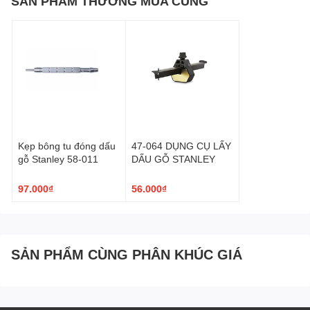
SẢN PHẨM THƯỜNG MUA CÙNG
Kẹp bông tu đóng dấu
47-064 DỤNG CỤ LẤY
gỗ Stanley 58-011
DẤU GỖ STANLEY
97.000₫
56.000₫
SẢN PHẨM CÙNG PHÂN KHÚC GIÁ