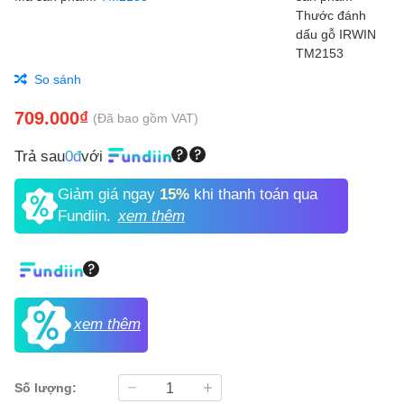
So sánh
709.000₫
(Đã bao gồm VAT)
Trả sau
0đ
với
Giảm giá ngay
15%
khi thanh toán qua
Fundiin.
xem thêm
xem thêm
Số lượng: