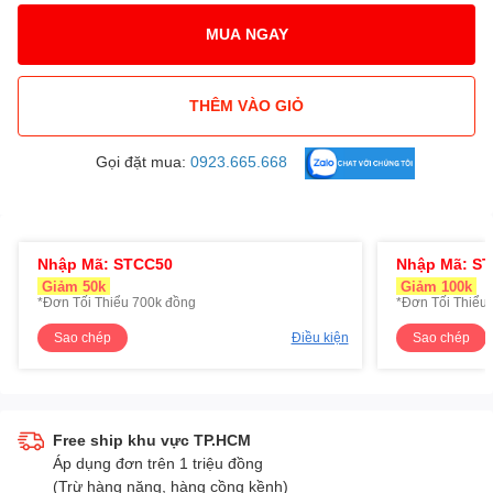
MUA NGAY
THÊM VÀO GIỎ
Gọi đặt mua:
0923.665.668
Nhập Mã: STCC50
Nhập Mã: S
Giảm 50k
Giảm 100k
*Đơn Tối Thiểu 700k đồng
*Đơn Tối Thiểu 
Sao chép
Điều kiện
Sao chép
Free ship khu vực TP.HCM
Áp dụng đơn trên 1 triệu đồng
(Trừ hàng nặng, hàng cồng kềnh)