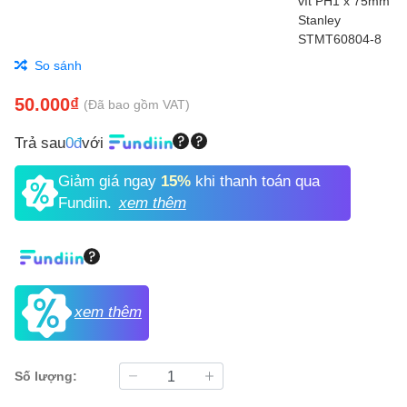
So sánh
50.000₫
(Đã bao gồm VAT)
Trả sau
0đ
với
Giảm giá ngay
15%
khi thanh toán qua
Fundiin.
xem thêm
xem thêm
Số lượng: