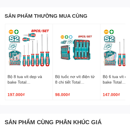
SẢN PHẨM THƯỜNG MUA CÙNG
Bộ 8 tua vít dẹp và
Bộ tuốc nơ vít điện tử
Bộ 6 tua vít dẹ
bake Total
8 chi tiết Total
bake Total
TKSDS0826
THT250826
TKSDS0626
197.000₫
98.000₫
147.000₫
SẢN PHẨM CÙNG PHÂN KHÚC GIÁ