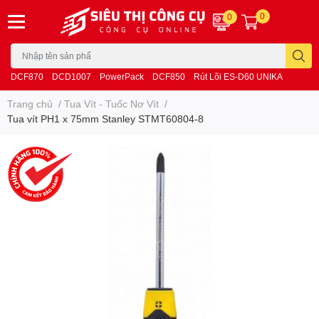
0
0
DCF870
DCD1007
PowerPack
DCF850
Rút Lõi ES-D60 UNIKA
Trang chủ
/
Tua Vít - Tuốc Nơ Vít
/
Tua vít PH1 x 75mm Stanley STMT60804-8