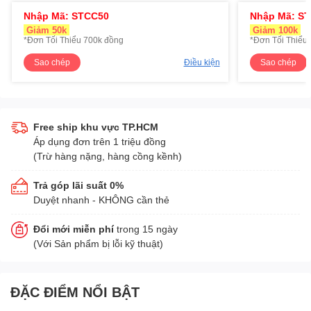
Nhập Mã: STCC50
Nhập Mã: S
Giảm 50k
Giảm 100k
*Đơn Tối Thiểu 700k đồng
*Đơn Tối Thiểu 
Sao chép
Điều kiện
Sao chép
Free ship khu vực TP.HCM
Áp dụng đơn trên 1 triệu đồng
(Trừ hàng nặng, hàng cồng kềnh)
Trả góp lãi suất 0%
Duyệt nhanh - KHÔNG cần thẻ
Đổi mới miễn phí
trong 15 ngày
(Với Sản phẩm bị lỗi kỹ thuật)
ĐẶC ĐIỂM NỔI BẬT