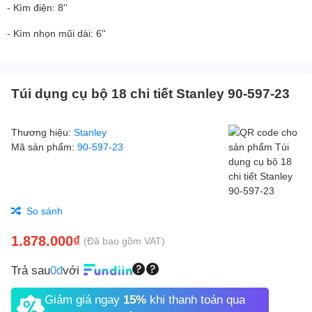
- Kìm điện: 8''
- Kìm nhọn mũi dài: 6''
Túi dụng cụ bộ 18 chi tiết Stanley 90-597-23
Thương hiệu:
Stanley
Mã sản phẩm:
90-597-23
So sánh
1.878.000₫
(Đã bao gồm VAT)
Trả sau
0đ
với
Giảm giá ngay
15%
khi thanh toán qua