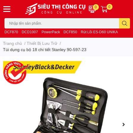
0
0
DCF870
DCD1007
PowerPack
DCF850
Rút Lõi ES-D60 UNIKA
Trang chủ
/
Thiết Bị Lưu Trữ
/
Túi dụng cụ bộ 18 chi tiết Stanley 90-597-23