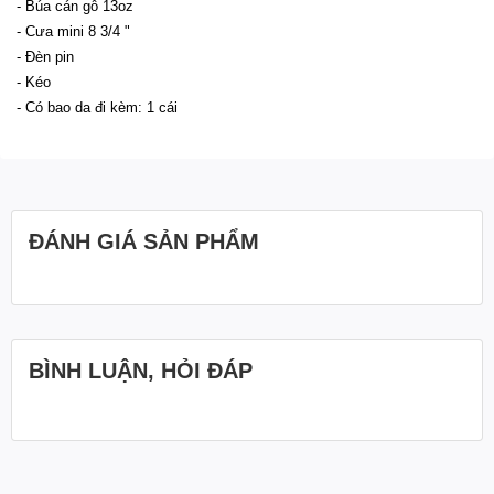
- Búa cán gỗ 13oz
- Cưa mini 8 3/4 "
- Đèn pin
- Kéo
- Có bao da đi kèm: 1 cái
ĐÁNH GIÁ SẢN PHẨM
BÌNH LUẬN, HỎI ĐÁP