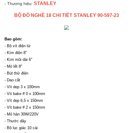
STANLEY
- Thương hiệu:
BỘ ĐỒ NGHỀ 18 CHI TIẾT STANLEY 90-597-23
Bao gồm:
- Bộ vít điện tử
- Kìm điện 8"
- Kìm mũi dài 6"
- Mỏ lết 8"
- Bút thử điện
- Dao cắt
- Vít dẹp 3 x 100mm
- Vít bake # 0 x 100mm
- Vít dẹp 6,5 x 150mm
- Vít bake # 2 x 150mm
- Mỏ hàn 30W/220V
- Thước dây
- Bộ lục giác 10 cái