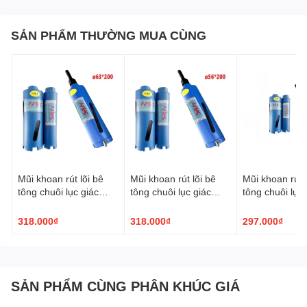
SẢN PHẨM THƯỜNG MUA CÙNG
Mũi khoan rút lõi bê
Mũi khoan rút lõi bê
Mũi khoan rút l
tông chuôi lục giác
tông chuôi lục giác
tông chuôi lục 
TPC ø63x200mm
TPC ø56x200mm
TPC ø51x20
318.000₫
318.000₫
297.000₫
SẢN PHẨM CÙNG PHÂN KHÚC GIÁ