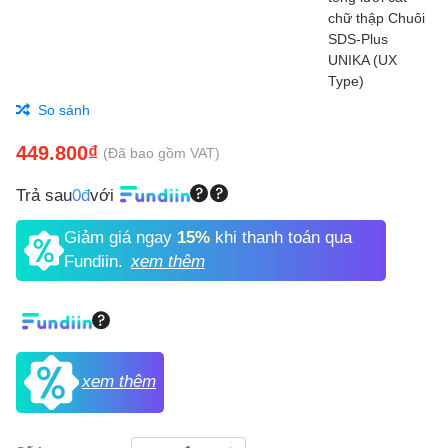
So sánh
449.800₫
(Đã bao gồm VAT)
Trả sau
0đ
với
Giảm giá ngay
15%
khi thanh toán qua
Fundiin.
xem thêm
xem thêm