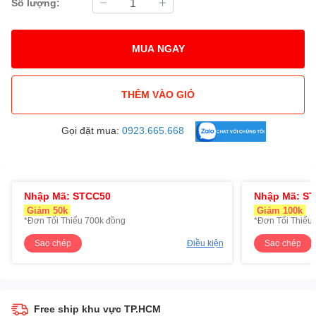
Số lượng:
MUA NGAY
THÊM VÀO GIỎ
Gọi đặt mua:
0923.665.668
Nhập Mã: STCC50
Nhập Mã: S
Giảm 50k
Giảm 100k
*Đơn Tối Thiểu 700k đồng
*Đơn Tối Thiểu 
Sao chép
Điều kiện
Sao chép
Free ship khu vực TP.HCM