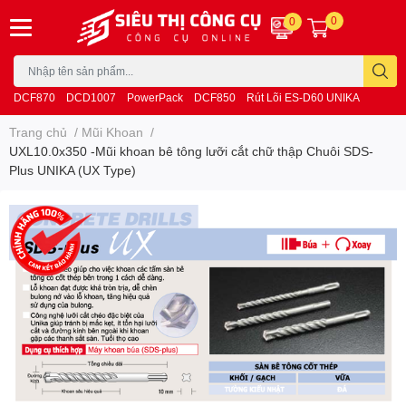
0
0
DCF870
DCD1007
PowerPack
DCF850
Rút Lõi ES-D60 UNIKA
Trang chủ
/
Mũi Khoan
/
UXL10.0x350 -Mũi khoan bê tông lưỡi cắt chữ thập Chuôi SDS-
Plus UNIKA (UX Type)