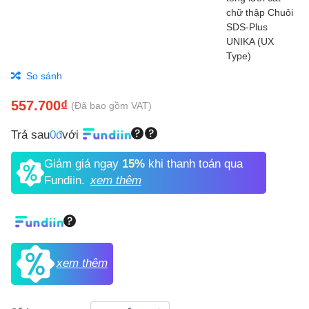
So sánh
557.700₫
(Đã bao gồm VAT)
Trả sau
0đ
với
Giảm giá ngay
15%
khi thanh toán qua
Fundiin.
xem thêm
xem thêm