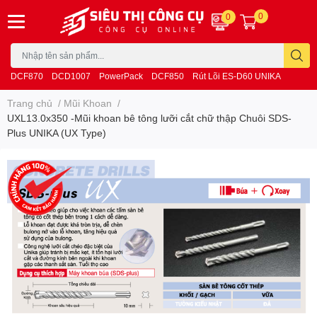
0
0
DCF870
DCD1007
PowerPack
DCF850
Rút Lõi ES-D60 UNIKA
Trang chủ
/
Mũi Khoan
/
UXL13.0x350 -Mũi khoan bê tông lưỡi cắt chữ thập Chuôi SDS-
Plus UNIKA (UX Type)