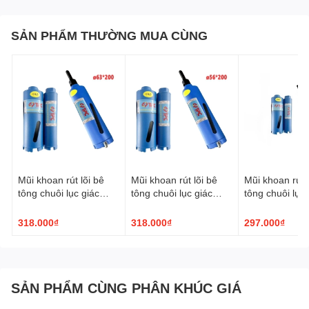
SẢN PHẨM THƯỜNG MUA CÙNG
Mũi khoan rút lõi bê
Mũi khoan rút lõi bê
Mũi khoan rút l
tông chuôi lục giác
tông chuôi lục giác
tông chuôi lục 
TPC ø63x200mm
TPC ø56x200mm
TPC ø51x20
318.000₫
318.000₫
297.000₫
SẢN PHẨM CÙNG PHÂN KHÚC GIÁ