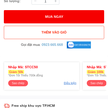
Số lượng:
MUA NGAY
THÊM VÀO GIỎ
Gọi đặt mua:
0923.665.668
Nhập Mã: STCC50
Nhập Mã: S
Giảm 50k
Giảm 100k
*Đơn Tối Thiểu 700k đồng
*Đơn Tối Thiểu 
Sao chép
Điều kiện
Sao chép
Free ship khu vực TP.HCM