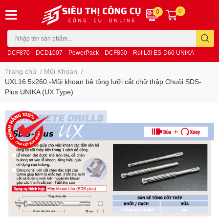
0
0
DCF870
DCD1007
PowerPack
DCF850
Rút Lõi ES-D60 UNIKA
Trang chủ
/
Mũi Khoan
/
UXL16.5x260 -Mũi khoan bê tông lưỡi cắt chữ thập Chuôi SDS-
Plus UNIKA (UX Type)