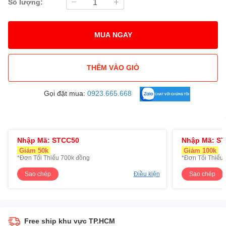
Số lượng:
MUA NGAY
THÊM VÀO GIỎ
Gọi đặt mua:
0923.665.668
Nhập Mã: STCC50
Nhập Mã: S
Giảm 50k
Giảm 100k
*Đơn Tối Thiểu 700k đồng
*Đơn Tối Thiểu 
Sao chép
Điều kiện
Sao chép
Free ship khu vực TP.HCM