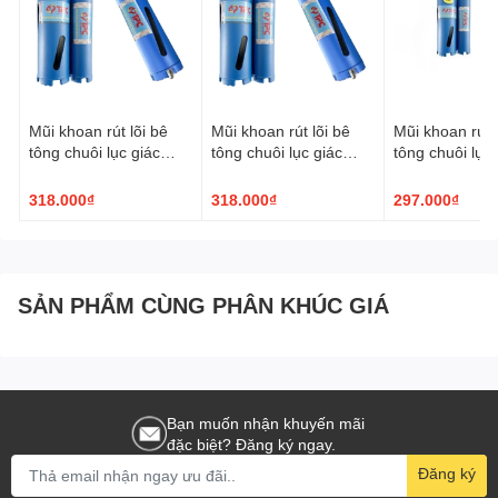
Mũi khoan rút lõi bê
Mũi khoan rút lõi bê
Mũi khoan rút l
tông chuôi lục giác
tông chuôi lục giác
tông chuôi lục 
TPC ø63x200mm
TPC ø56x200mm
TPC ø51x20
318.000₫
318.000₫
297.000₫
SẢN PHẨM CÙNG PHÂN KHÚC GIÁ
Bạn muốn nhận khuyến mãi
đặc biệt? Đăng ký ngay.
Đăng ký