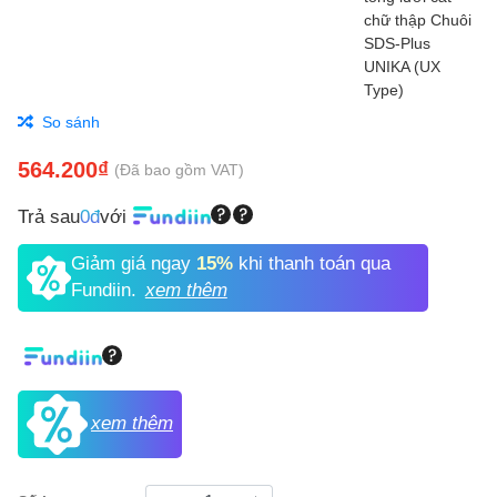
So sánh
564.200₫
(Đã bao gồm VAT)
Trả sau
0đ
với
Giảm giá ngay
15%
khi thanh toán qua
Fundiin.
xem thêm
xem thêm